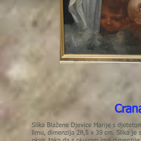
Cran
Slika Blažene Djevice Marije s djetet
limu, dimenzija 28,5 x 39 cm. Slika je 
okvir, tako da s okvirom ima dimenzij