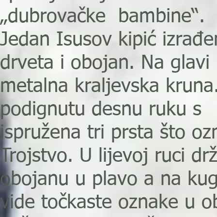
„dubrovačke bambine“.
Jedan Isusov kipić izrađe
drveta i obojan. Na glavi
metalna kraljevska kruna
podignutu desnu ruku s
ispružena tri prsta što oz
Trojstvo. U lijevoj ruci dr
obojanu u plavo a na kug
vide točkaste oznake u o