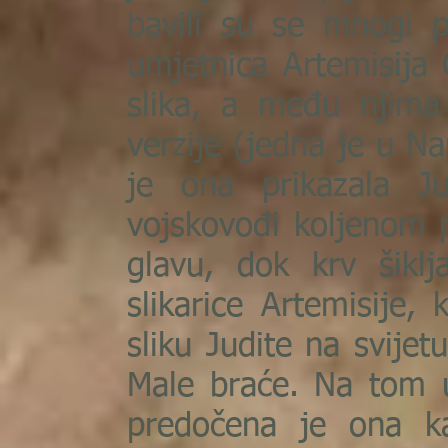
bavili su se mnogi po
umjetnica Artemisija 
slika, a među njima 
verzije (jedna je u Na
je ona prikazala Ju
vojskovođi koljenom p
glavu, dok krv šiklj
slikarice Artemisije, 
sliku Judite na svijet
Male braće. Na tom 
predočena je ona k