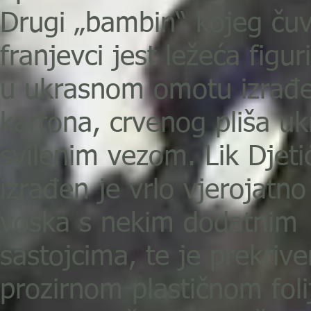
Drugi „bambin“ kojeg ču
franjevci jest ležeća figur
u ukrasnom omotu izrađ
kartona, crvenog pliša u
svilenim vezom. Lik Djeti
izrađen je vrlo vjerojatno
voska s nekim dodatnim
sastojcima, te je prekrive
prozirnom plastičnom fol