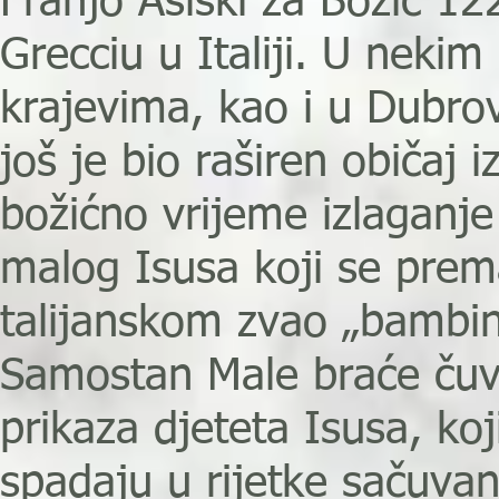
Franjo Asiški za Božić 12
Grecciu u Italiji. U nekim
krajevima, kao i u Dubro
još je bio raširen običaj i
božićno vrijeme izlaganje 
malog Isusa koji se pre
talijanskom zvao „bambin
Samostan Male braće ču
prikaza djeteta Isusa, koj
spadaju u rijetke sačuva