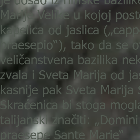
je došao iz rimske bazili
Marije Velike u kojoj post
kapelica od jaslica („capp
praesepio“), tako da se 
veličanstvena bazilika ne
zvala i Sveta Marija od jas
kasnije pak Sveta Marija 
Skraćenica bi stoga mogl
talijanski značiti: „Domini
praesepe Sante Marie“