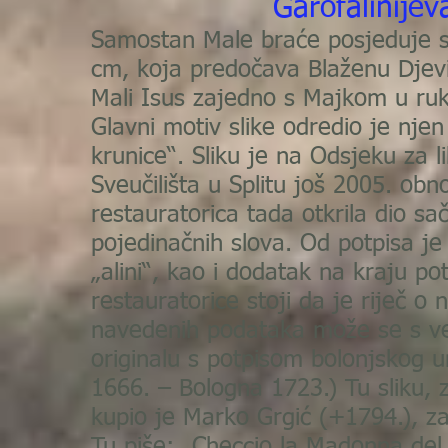
Garofalinije
Samostan Male braće posjeduje sl
cm, koja predočava Blaženu Djevi
Mali Isus zajedno s Majkom u ruk
Glavni motiv slike odredio je nje
krunice“. Sliku je na Odsjeku za 
Sveučilišta u Splitu još 2005. obn
restauratorica tada otkrila dio s
pojedinačnih slova. Od potpisa je 
„alini“, kao i dodatak na kraju po
restauratorice stoji da je riječ 
navedenih podataka može se s veli
originalu s potpisom bolonjskog u
1666. – Bologna 1723.) Tu sliku, 
kupio je Marko Grgić (+1794.), za
Tu piše: „Checcio la Madonna del