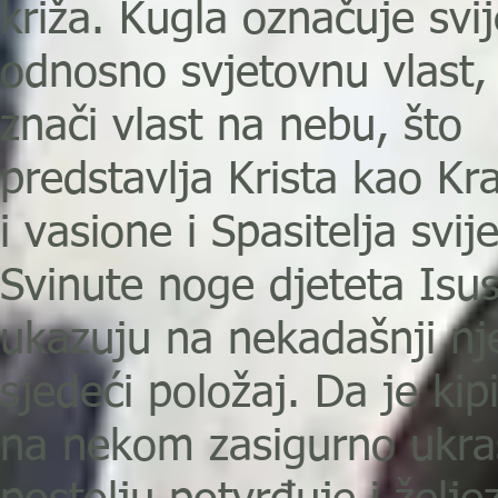
križa. Kugla označuje svij
odnosno svjetovnu vlast, 
znači vlast na nebu, što
predstavlja Krista kao Kr
i vasione i Spasitelja svije
Svinute noge djeteta Isu
ukazuju na nekadašnji n
sjedeći položaj. Da je kip
na nekom zasigurno ukr