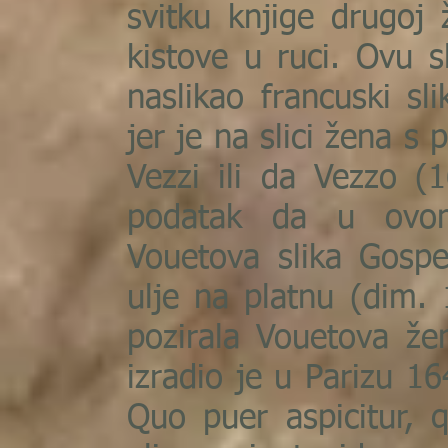
svitku knjige drugoj 
kistove u ruci. Ovu s
naslikao francuski s
jer je na slici žena s
Vezzi ili da Vezzo (1
podatak da u ovom
Vouetova slika Gospe 
ulje na platnu (dim.
pozirala Vouetova žen
izradio je u Parizu 16
Quo puer aspicitur,