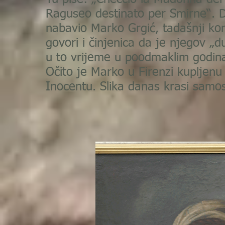
Raguseo destinato per Smirne“. Da 
nabavio Marko Grgić, tadašnji ko
govori i činjenica da je njegov „
u to vrijeme u poodmaklim godin
Očito je Marko u Firenzi kupljenu
Inocentu. Slika danas krasi samo
Fra Sti