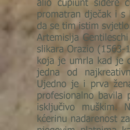
alio cupiunt sidere 
promatran dječak i s 
da se tim istim svjetl
Artemisija Gentilesch
slikara Orazio (1563-
koja je umrla kad je 
jedna od najkreativn
Ujedno je i prva žena
profesionalno bavila
isključivo muškim. 
kćerinu nadarenost za