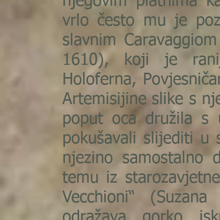
njegovim platnima k
vrlo često mu je pozi
slavnim Caravaggiom 
1610), koji je rani
Holoferna, Povjesničar
Artemisijine slike s n
poput oca družila s 
pokušavali slijediti u
njezino samostalno 
temu iz starozavjetne
Vecchioni“ (Suzana 
odražava gorko isk