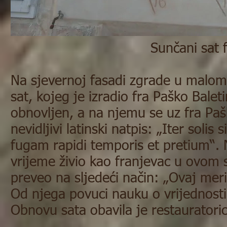
Sunčani sat 
Na sjevernoj fasadi zgrade u malom 
sat, kojeg je izradio fra Paško Balet
obnovljen, a na njemu se uz fra Pašk
nevidljivi latinski natpis: „Iter soli
fugam rapidi temporis et pretium“. N
vrijeme živio kao franjevac u ovom s
preveo na sljedeći način: „Ovaj meri
Od njega povuci nauku o vrijednost
Obnovu sata obavila je restauratorica