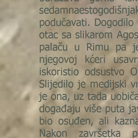
sedamnaestogodišnjaki
podučavati. Dogodilo 
otac sa slikarom Ago
palaču u Rimu pa j
njegovoj kćeri usavr
iskoristio odsustvo O
Slijedilo je medijski
je ona, uz tada uobi
događaju više puta ja
bio osuđen, ali kazn
Nakon završetka p