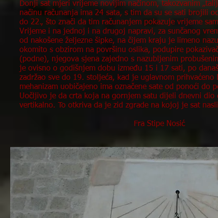
Donji sat mjeri vrijeme novijim načinom, takozvanim „tali
načinu računanja ima 24 sata, s tim da su se sati brojili
do 22., što znači da tim računanjem pokazuje vrijeme sa
Vrijeme i na jednoj i na drugoj napravi, za sunčanog vrem
od nakošene željezne šipke, na čijem kraju je limeno nazu
okomito s obzirom na površinu oslika, podupire pokaziva
(podne), njegova sjena zajedno s nazubljenim probušeni
je ovisno o godišnjem dobu između 15 i 17 sati, po današ
zadržao sve do 19. stoljeća, kad je uglavnom prihvaćeno b
mehanizam uobičajeno ima označene sate od ponoći do pod
Uočljivo je da crta koja na gornjem satu dijeli dnevni di
vertikalno. To otkriva da je zid zgrade na kojoj je sat na
Fra Stipe Nosić