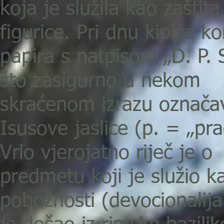
koja je služila kao zaštit
figurice. Pri dnu kipića k
papira s natpisom „D. P. 
što zasigurno u nekom
skraćenom izrazu označa
Isusove jaslice (p. = „pr
Vrlo vjerojatno riječ je o
predmetu koji je služio k
pobožnosti (devocionalija)