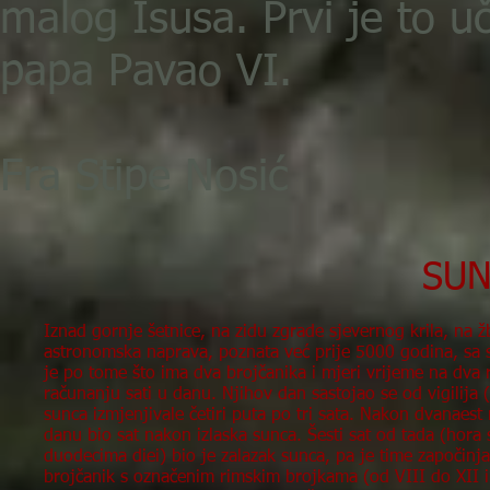
malog Isusa. Prvi je to uč
papa Pavao VI.
Fra Stipe Nosić
SUN
Iznad gornje šetnice, na zidu zgrade sjevernog krila, na žbu
astronomska naprava, poznata već prije 5000 godina, sa 
je po tome što ima dva brojčanika i mjeri vrijeme na dva 
računanju sati u danu. Njihov dan sastojao se od vigilija (
sunca izmjenjivale četiri puta po tri sata. Nakon dvanaest 
danu bio sat nakon izlaska sunca. Šesti sat od tada (hora
duodecima diei) bio je zalazak sunca, pa je time započin
brojčanik s označenim rimskim brojkama (od VIII do XII i