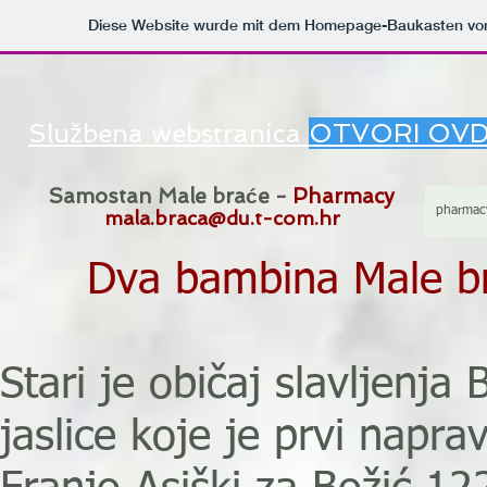
Diese Website wurde mit dem Homepage-Baukasten v
Službena webstranica
OTVORI OVD
Samostan Male braće -
Pharmacy
pharmac
mala.braca@du.t-com.hr
Dva bambina Male b
Stari je običaj slavljenja 
jaslice koje je prvi naprav