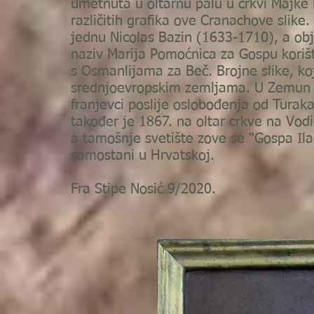
umetnuta u oltarnu palu u crkvi Majke 
različitih grafika ove Cranachove slike
jednu Nicolas Bazin (1633-1710), a obj
naziv Marija Pomoćnica za Gospu korišt
s Osmanlijama za Beč. Brojne slike, k
srednjoevropskim zemljama. U Zemun s
franjevci poslije oslobođenja od Tura
također je 1867. na oltar crkve na Vodi
a tamošnje svetište zove se "Gospa Ila
samostani u Hrvatskoj.
Fra Stipe Nosić 9/2020.