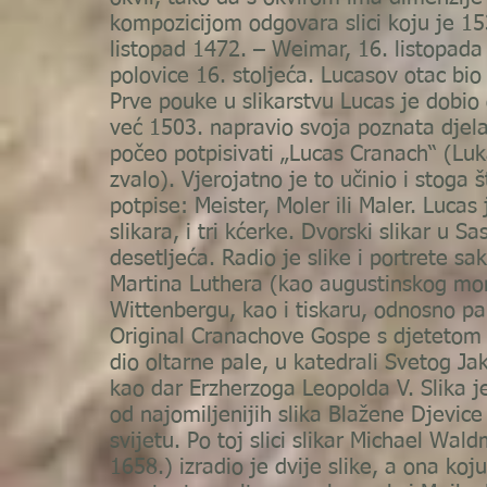
kompozicijom odgovara slici koju je 15
listopad 1472. – Weimar, 16. listopada
polovice 16. stoljeća. Lucasov otac bio
Prve pouke u slikarstvu Lucas je dobio 
već 1503. napravio svoja poznata djela
počeo potpisivati „Lucas Cranach“ (Luk
zvalo). Vjerojatno je to učinio i stoga
potpise: Meister, Moler ili Maler. Luca
slikara, i tri kćerke. Dvorski slikar u 
desetljeća. Radio je slike i portrete sa
Martina Luthera (kao augustinskog mon
Wittenbergu, kao i tiskaru, odnosno pap
Original Cranachove Gospe s djetetom 
dio oltarne pale, u katedrali Svetog Ja
kao dar Erzherzoga Leopolda V. Slika j
od najomiljenijih slika Blažene Djevice
svijetu. Po toj slici slikar Michael Wa
1658.) izradio je dvije slike, a ona ko