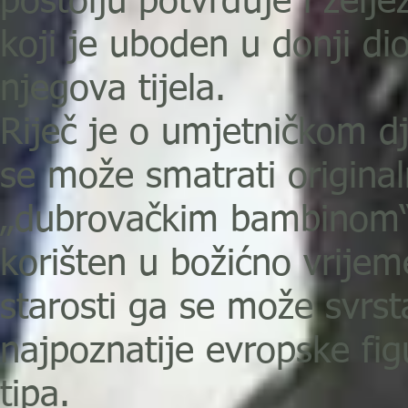
postolju potvrđuje i željez
koji je uboden u donji di
njegova tijela.
Riječ je o umjetničkom dj
se može smatrati origina
„dubrovačkim bambinom“ 
korišten u božićno vrijem
starosti ga se može svrst
najpoznatije evropske fig
tipa.