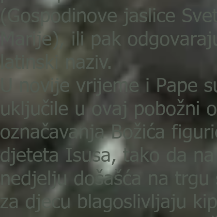
(Gospodinove jaslice Sve
Marije), ili pak odgovaraj
latinski naziv.
U novije vrijeme i Pape s
uključile u ovaj pobožni o
označavanja Božića figur
djeteta Isusa, tako da na
nedjelju došašća na trgu 
za djecu blagoslivljaju kip