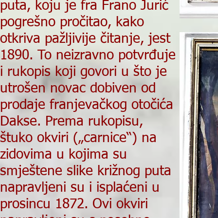
puta, koju je fra Frano Jurić
pogrešno pročitao, kako
otkriva pažljivije čitanje, jest
1890. To neizravno potvrđuje
i rukopis koji govori u što je
utrošen novac dobiven od
prodaje franjevačkog otočića
Dakse. Prema rukopisu,
štuko okviri („carnice“) na
zidovima u kojima su
smještene slike križnog puta
napravljeni su i isplaćeni u
prosincu 1872. Ovi okviri