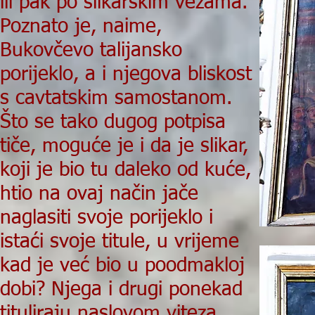
ili pak po slikarskim vezama.
Poznato je, naime,
Bukovčevo talijansko
porijeklo, a i njegova bliskost
s cavtatskim samostanom.
Što se tako dugog potpisa
tiče, moguće je i da je slikar,
koji je bio tu daleko od kuće,
htio na ovaj način jače
naglasiti svoje porijeklo i
istaći svoje titule, u vrijeme
kad je već bio u poodmakloj
dobi? Njega i drugi ponekad
tituliraju naslovom viteza,