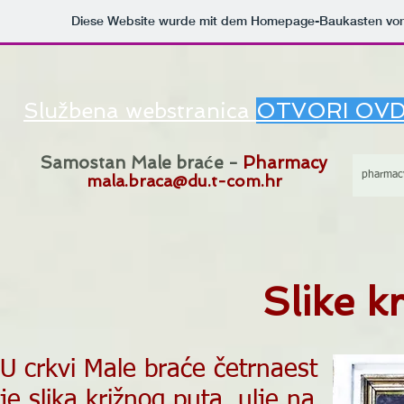
Diese Website wurde mit dem Homepage-Baukasten vo
Službena webstranica
OTVORI OVD
Samostan Male braće -
Pharmacy
pharmac
mala.braca@du.t-com.hr
Slike k
U crkvi Male braće četrnaest
je slika križnog puta, ulje na