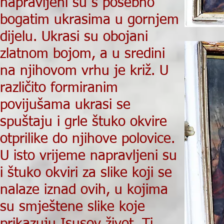
napravljeni su s posebno
bogatim ukrasima u gornjem
dijelu. Ukrasi su obojani
zlatnom bojom, a u sredini
na njihovom vrhu je križ. U
različito formiranim
povijušama ukrasi se
spuštaju i grle štuko okvire
otprilike do njihove polovice.
U isto vrijeme napravljeni su
i štuko okviri za slike koji se
nalaze iznad ovih, u kojima
su smještene slike koje