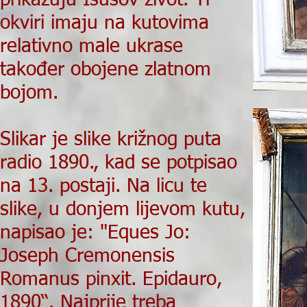
prikazuju Isusov život. Ti
okviri imaju na kutovima
relativno male ukrase
također obojene zlatnom
bojom.
Slikar je slike križnog puta
radio 1890., kad se potpisao
na 13. postaji. Na licu te
slike, u donjem lijevom kutu,
napisao je: "Eques Jo:
Joseph Cremonensis
Romanus pinxit. Epidauro,
1890“. Najprije treba