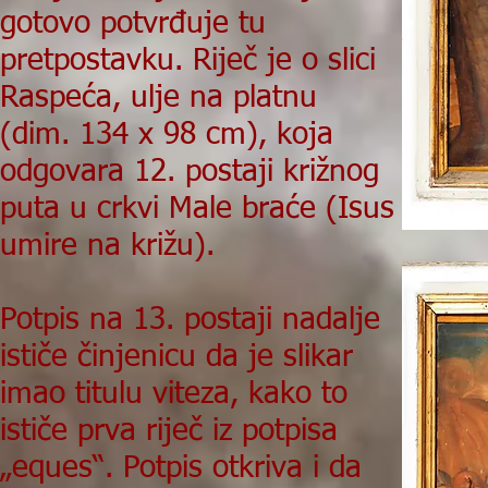
gotovo potvrđuje tu
pretpostavku. Riječ je o slici
Raspeća, ulje na platnu
(dim. 134 x 98 cm), koja
odgovara 12. postaji križnog
puta u crkvi Male braće (Isus
umire na križu).
Potpis na 13. postaji nadalje
ističe činjenicu da je slikar
imao titulu viteza, kako to
ističe prva riječ iz potpisa
„eques“. Potpis otkriva i da